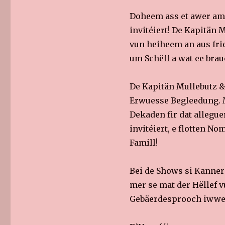
Doheem ass et awer am s
invitéiert! De Kapitän
vun heiheem an aus frie
um Schëff a wat ee brau
De Kapitän Mullebutz &
Erwuesse Begleedung. M
Dekaden fir dat allegu
invitéiert, e flotten N
Famill!
Bei de Shows si Kanner
mer se mat der Hëllef
Gebäerdesprooch iwwe