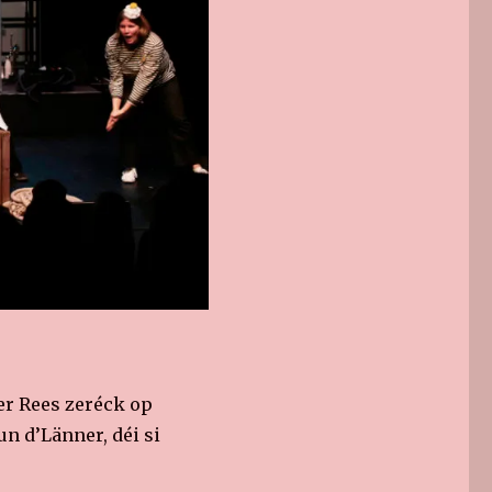
r Rees zeréck op
n d’Länner, déi si