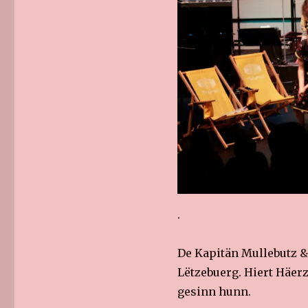
.
De Kapitän Mullebutz 
Lëtzebuerg. Hiert Häerz
gesinn hunn.