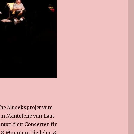
che Museksprojet vum
em Mäntelche vun haut
tsti flott Concerten fir
n & Monnien, Giedelen &