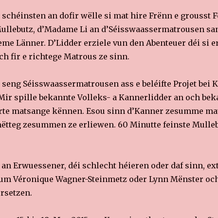
chéinsten an dofir wëlle si mat hire Frënn e grousst Fe
 Mullebutz, d’Madame Li an d’Séisswaassermatrousen san
me Länner. D’Lidder erziele vun den Abenteuer déi si e
ch fir e richtege Matrous ze sinn.
 seng Séisswaassermatrousen ass e beléifte Projet bei 
ir spille bekannte Volleks- a Kannerlidder an och beka
erte matsange kënnen. Esou sinn d’Kanner zesumme mat
omëtteg zesummen ze erliewen. 60 Minutte feinste Mulleb
 an Erwuessener, déi schlecht héieren oder daf sinn, e
 vum Véronique Wagner-Steinmetz oder Lynn Mënster oc
rsetzen.