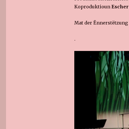
Koproduktioun
Escher 
Mat der Ënnerstëtzun
.