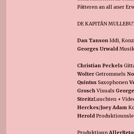
Pätteren an all aner E
DE KAPITÄN MULLEBUT
Dan Tanson
Iddi, Konz
Georges Urwald
Musik
Christian Peckels
Gitt
Wolter
Getrommels
No
Quintus
Saxophonen
V
Grosch
Visuals
George
Streitz
Luuchten
+
Vide
Herckes
/
Joey Adam
K
Herold
Produktiounsl
Produktioun
AllerRet