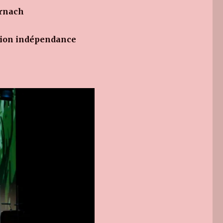
ernach
ion indépendance