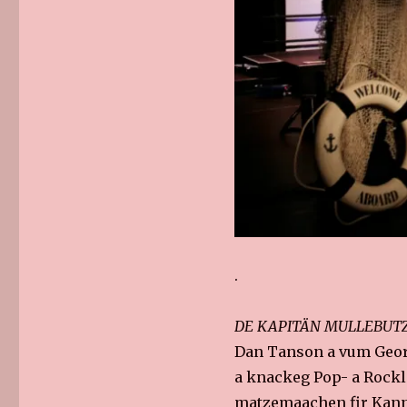
.
DE KAPITÄN MULLEBUT
Dan Tanson a vum Georg
a knackeg Pop- a Rockli
matzemaachen fir Kanner