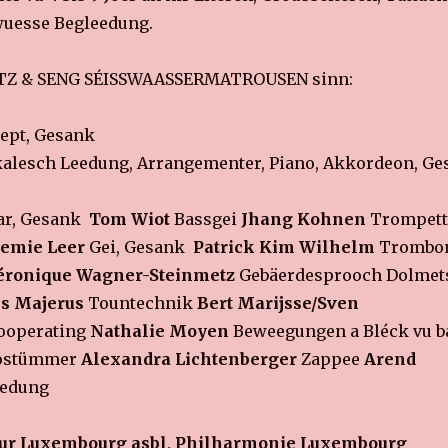
rwuesse Begleedung.
Z & SENG SÉISSWAASSERMATROUSEN sinn:
ept, Gesank
alesch Leedung, Arrangementer, Piano, Akkordeon, Ge
ar, Gesank
Tom Wiot
Bassgei
Jhang Kohnen
Trompet
emie Leer
Gei, Gesank
Patrick Kim Wilhelm
Trombo
éronique Wagner-Steinmetz
Gebäerdesprooch Dolmet
s Majerus
Tountechnik
Bert Marijsse/Sven
ooperating
Nathalie Moyen
Beweegungen a Bléck vu 
ostümmer
Alexandra Lichtenberger
Zappee
Arend
eedung
our Luxembourg asbl, Philharmonie Luxembourg