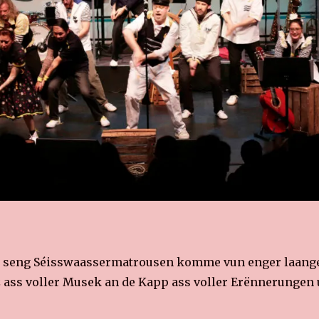
& seng Séisswaassermatrousen komme vun enger laange
 ass voller Musek an de Kapp ass voller Erënnerungen u