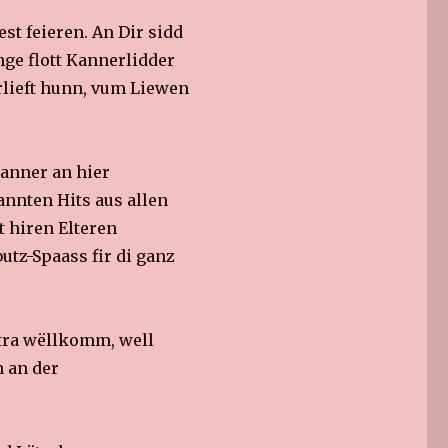
st feieren. An Dir sidd
ge flott Kannerlidder
rlieft hunn, vum Liewen
Kanner an hier
nnten Hits aus allen
 hiren Elteren
utz-Spaass fir di ganz
xtra wëllkomm, well
h an der