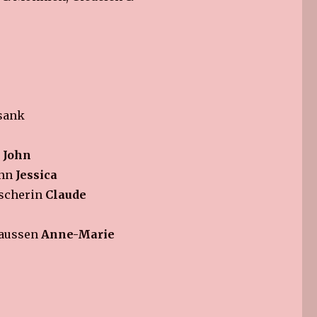
sank
t
John
nn
Jessica
scherin
Claude
baussen
Anne-Marie