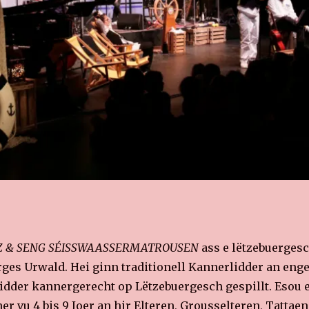
Z & SENG SÉISSWAASSERMATROUSEN
ass e lëtzebuerges
es Urwald. Hei ginn traditionell Kannerlidder an eng
dder kannergerecht op Lëtzebuergesch gespillt. Esou en
 vu 4 bis 9 Joer an hir Elteren, Grousselteren, Tattae